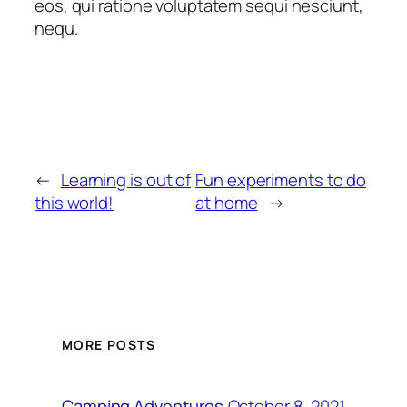
eos, qui ratione voluptatem sequi nesciunt,
nequ.
←
Learning is out of
Fun experiments to do
this world!
at home
→
MORE POSTS
October 8, 2021
Camping Adventures